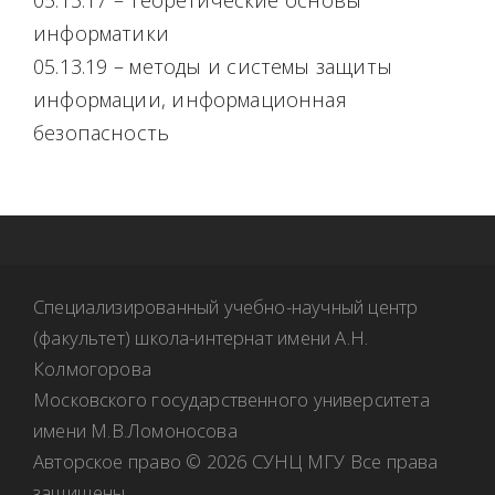
05.13.17 – теоретические основы
информатики
05.13.19 – методы и системы защиты
информации, информационная
безопасность
Специализированный учебно-научный центр
(факультет) школа-интернат имени А.Н.
Колмогорова
Московского государственного университета
имени М.В.Ломоносова
Авторское право © 2026 СУНЦ МГУ Все права
защищены.