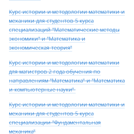
Курс истории и методологии математики и
механики для студентов 5 курса
специализаций "Математические методы
экономики" и "Математика и
экономическая теория"
Курс истории и методологии математики
для магистров 2 года обучения по
направлениям "Математика" и "Математика
и компьютерные науки"
Курс истории и методологии математики и
механики для студентов 5 курса
специализации "Фундаментальная
механика"