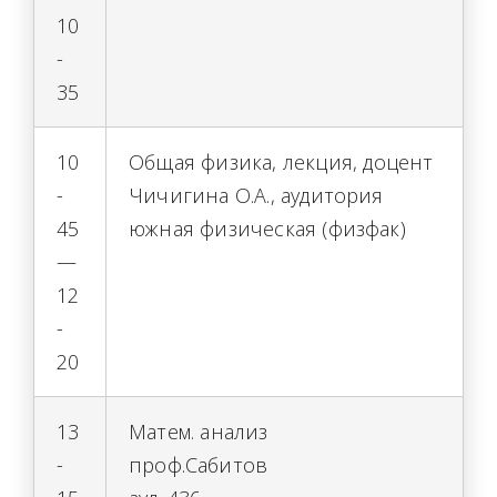
10
-
35
10
Общая физика, лекция, доцент
-
Чичигина О.А., аудитория
45
южная физическая (физфак)
—
12
-
20
13
Матем. анализ
-
проф.Сабитов