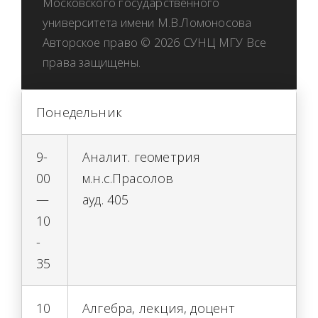
Московского государственного
университета имени М.В.Ломоносова
Авторское право © 2026 СУНЦ МГУ Все
права защищены.
Понедельник
9-
Аналит. геометрия
00
м.н.с.Прасолов
—
ауд. 405
10
-
35
10
Алгебра, лекция, доцент