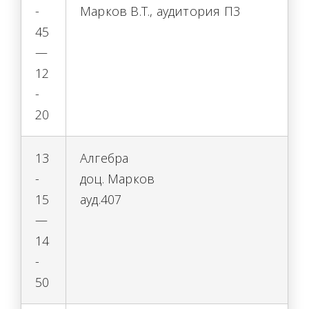
-
Марков В.Т., аудитория П3
45
—
12
-
20
13
Алгебра
-
доц. Марков
15
ауд.407
—
14
-
50