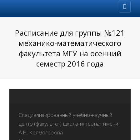
Расписание для группы №121
механико-математического
факультета МГУ на осенний
семестр 2016 года
Специализированный учебно-научный
центр (факультет) школа-интернат имени
А.Н. Колмогорова