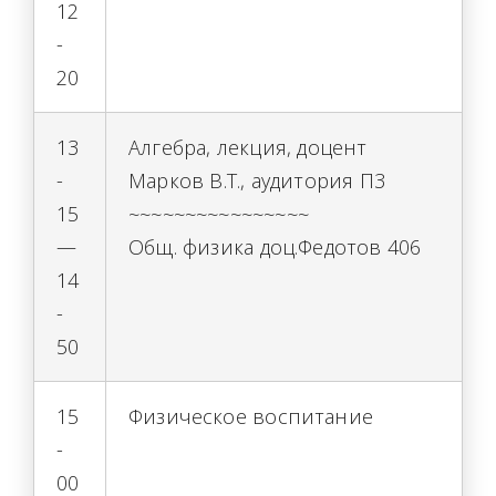
12
-
20
13
Алгебра, лекция, доцент
-
Марков В.Т., аудитория П3
15
~~~~~~~~~~~~~~~~
—
Общ. физика доц.Федотов 406
14
-
50
15
Физическое воспитание
-
00