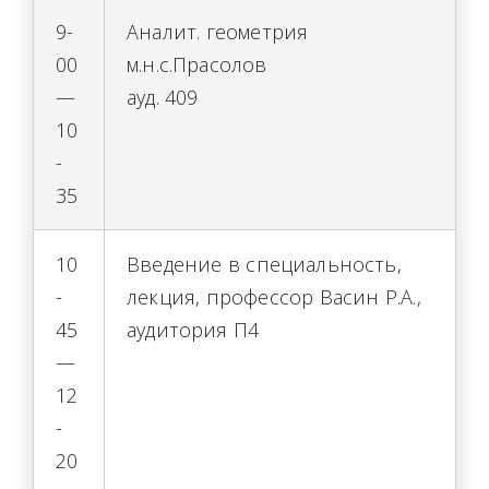
9-
Аналит. геометрия
00
м.н.с.Прасолов
—
ауд. 409
10
-
35
10
Введение в специальность,
-
лекция, профессор Васин Р.А.,
45
аудитория П4
—
12
-
20