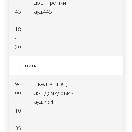
-
доц. Пронкин
45
ауд.445
—
18
-
20
Пятница
9-
Введ. в спец.
00
доц.Демидович
—
ауд. 434
10
-
35