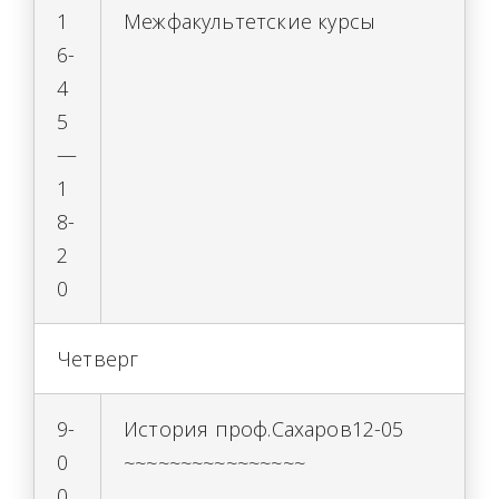
1
Межфакультетские курсы
6-
4
5
—
1
8-
2
0
Четверг
9-
История проф.Сахаров12-05
0
~~~~~~~~~~~~~~~~
0