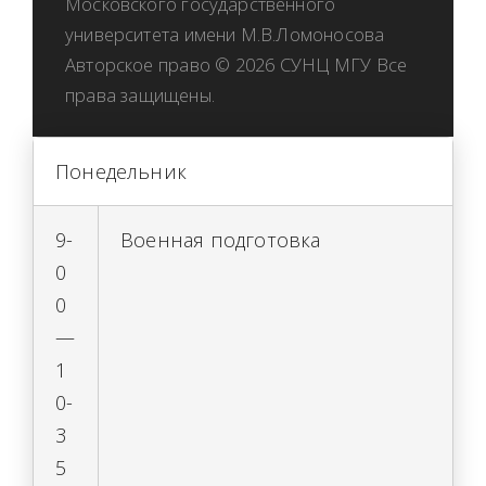
Московского государственного
университета имени М.В.Ломоносова
Авторское право © 2026 СУНЦ МГУ Все
права защищены.
Понедельник
9-
Военная подготовка
0
0
—
1
0-
3
5