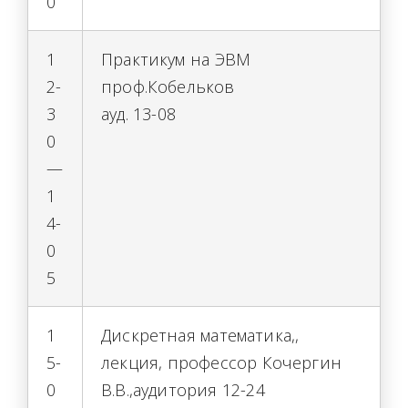
0
1
Практикум на ЭВМ
2-
проф.Кобельков
3
ауд. 13-08
0
—
1
4-
0
5
1
Дискретная математика,,
5-
лекция, профессор Кочергин
0
В.В.,аудитория 12-24