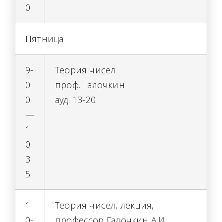
0
Пятница
9-
Теория чисел
0
проф. Галочкин
0
ауд. 13-20
—
1
0-
3
5
1
Теория чисел, лекция,
0-
профессор Галочкин А.И.,