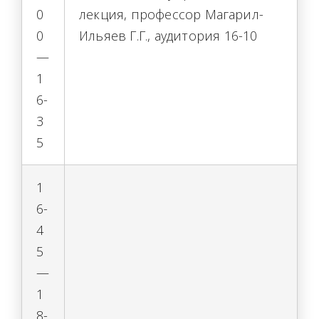
0
лекция, профессор Магарил-
0
Ильяев Г.Г., аудитория 16-10
—
1
6-
3
5
1
6-
4
5
—
1
8-