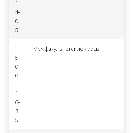
1
4-
0
5
1
Межфакультетские курсы
5-
0
0
—
1
6-
3
5