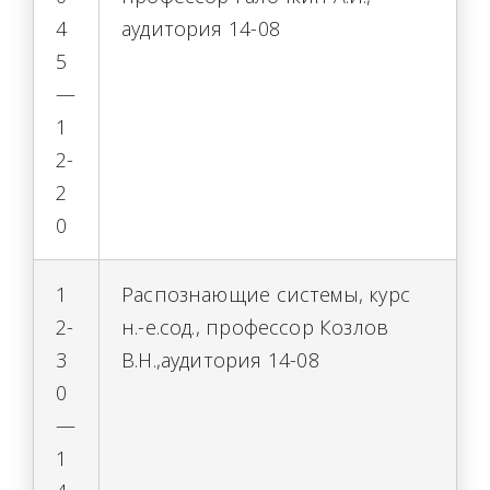
4
аудитория 14-08
5
—
1
2-
2
0
1
Распознающие системы, курс
2-
н.-е.сод., профессор Козлов
3
В.Н.,аудитория 14-08
0
—
1