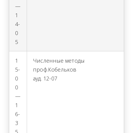
—
1
4-
0
5
1
Численные методы
5-
проф.Кобельков
0
ауд. 12-07
0
—
1
6-
3
5