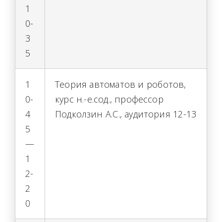
1
0-
3
5
1
Теория автоматов и роботов,
0-
курс н.-е.сод., профессор
4
Подколзин А.С., аудитория 12-13
5
—
1
2-
2
0