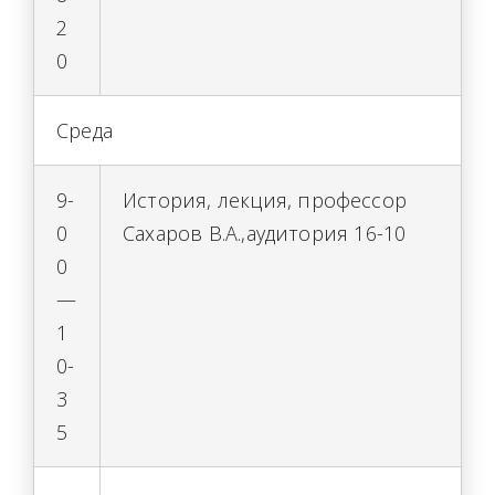
2
0
Среда
9-
История, лекция, профессор
0
Сахаров В.А.,аудитория 16-10
0
—
1
0-
3
5