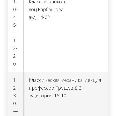
1
Класс. механика
0-
доц.Барбашова
4
ауд. 14-02
5
—
1
2-
2
0
1
Классическая механика, лекция,
2-
профессор Трещев Д.В.,
3
аудитория 16-10
0
—