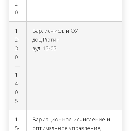
2
0
1
Вар. исчисл. и ОУ
2-
доц.Рютин
3
ауд. 13-03
0
—
1
4-
0
5
1
Вариационное исчисление и
5-
оптимальное управление,