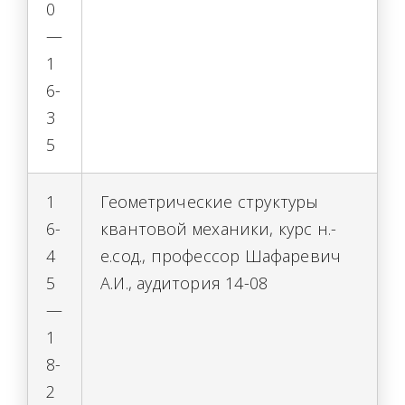
0
—
1
6-
3
5
1
Геометрические структуры
6-
квантовой механики, курс н.-
4
е.сод., профессор Шафаревич
5
А.И., аудитория 14-08
—
1
8-
2