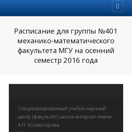
Расписание для группы №401
механико-математического
факультета МГУ на осенний
семестр 2016 года
Специализированный учебно-научный
центр (факультет) школа-интернат имени
А.Н. Колмогорова