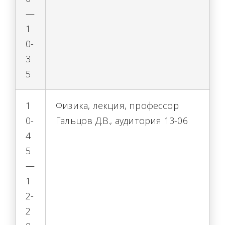
—
1
0-
3
5
1
Физика, лекция, профессор
0-
Гальцов Д.В., аудитория 13-06
4
5
—
1
2-
2