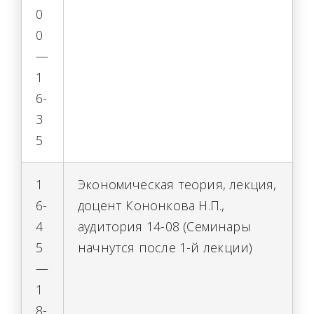
0
0
—
1
6-
3
5
1
Экономическая теория, лекция,
6-
доцент Кононкова Н.П.,
4
аудитория 14-08 (Семинары
5
начнутся после 1-й лекции)
—
1
8-