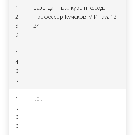
1
Базы данных, курс н.-е.сод.,
2-
профессор Кумсков М.И., ауд.12-
3
24
0
—
1
4-
0
5
1
505
5-
0
0