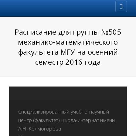
Расписание для группы №505
механико-математического
факультета МГУ на осенний
семестр 2016 года
Специализированный учебно-научный
центр (факультет) школа-интернат имени
А.Н. Колмогорова