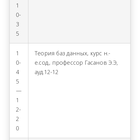
1
0-
3
5
1
Теория баз данных, курс н.-
0-
е.сод., профессор Гасанов Э.Э,
4
ауд.12-12
5
—
1
2-
2
0