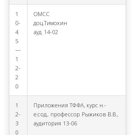
1
ОМСС
0-
доц.Тимохин
4
ауд. 14-02
5
—
1
2-
2
0
1
Приложения ТФФА, курс н.-
2-
е.сод., профессор Рыжиков В.В.,
3
аудитория 13-06
0