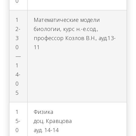
0
1
Математические модели
2-
биологии, курс н.-е.сод.,
3
профессор Козлов В.Н., ауд.13-
0
11
—
1
4-
0
5
1
Физика
5-
доц. Кравцова
0
ауд. 14-14