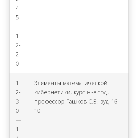
4
5
—
1
2-
2
0
1
Элементы математической
2-
кибернетики, курс н.-е.сод.,
3
профессор Гашков С.Б., ауд. 16-
0
10
—
1