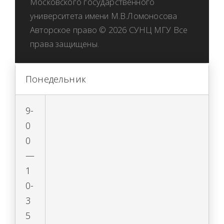
Московского государственного
университета имени М.В.Ломоносова
Авторское право © 2026 СУНЦ МГУ Все
права защищены.
Понедельник
9-
0
0
—
1
0-
3
5