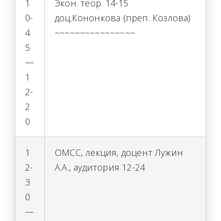
1
Экон. теор. 14-15
0-
доц.Кононкова (преп. Козлова)
4
~~~~~~~~~~~~~~~~
5
—
1
2-
2
0
1
ОМСС, лекция, доцент Лужин
2-
А.А., аудитория 12-24
3
0
—