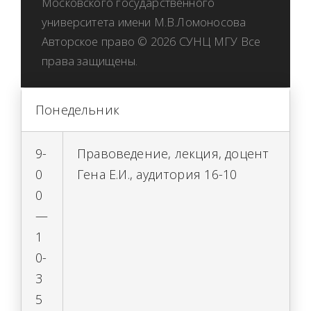
Московского государственного
университета имени М.В.Ломоносова
Авторское право © 2026 СУНЦ МГУ Все
права защищены.
Понедельник
9-
Правоведение, лекция, доцент
0
Гена Е.И., аудитория 16-10
0
—
1
0-
3
5