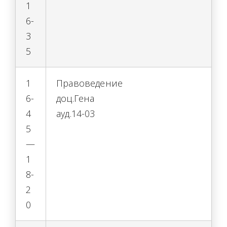
1
6-
3
5
1
Правоведение
6-
доц.Гена
4
ауд.14-03
5
—
1
8-
2
0