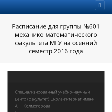
Расписание для группы №601
механико-математического
факультета МГУ на осенний
семестр 2016 года
Специализированный учебно-научный
центр (факультет) школа-интернат имени
А.Н. Колмогорова