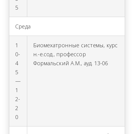
5
Среда
1
Биомехатронные системы, курс
0-
н.-е.сод., профессор
4
Формальский А.М., ауд. 13-06
5
—
1
2-
2
0