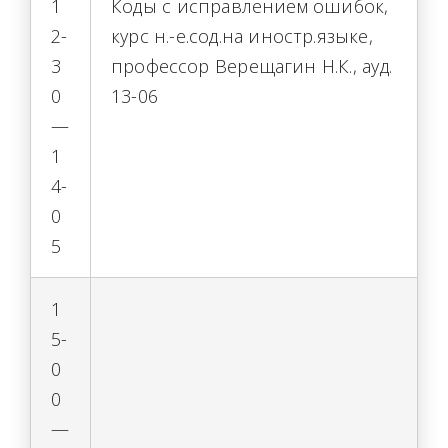
1
Коды с исправлением ошибок,
2-
курс н.-е.сод.на иностр.языке,
3
профессор Верещагин Н.К., ауд.
0
13-06
—
1
4-
0
5
1
5-
0
0
—