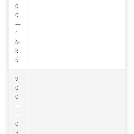
0
0
—
1
6-
3
5
9-
0
0
—
1
0-
3