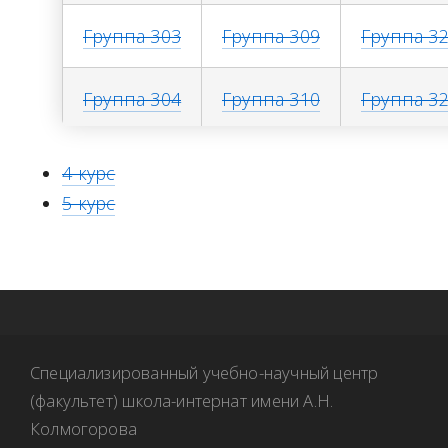
Группа 303
Группа 309
Группа 3
Группа 304
Группа 310
Группа 3
Группа 305
Группа 311
Группа 3
4 курс
5 курс
Группа 306
Группа 312
Группа 3
Специализированный учебно-научный центр
(факультет) школа-интернат имени А.Н.
Колмогорова