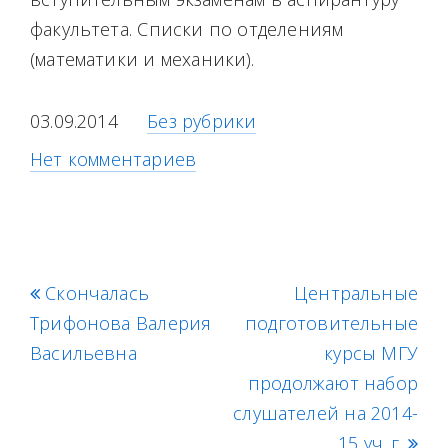
факультета. Списки по отделениям
(математики и механики).
03.09.2014
Без рубрики
Нет комментариев
p
Скончалась
Центральные
n
Трифонова Валерия
r
подготовительные
e
Васильевна
e
x
курсы МГУ
v
продолжают набор
t
i
слушателей на 2014-
p
o
o
15 уч. г.