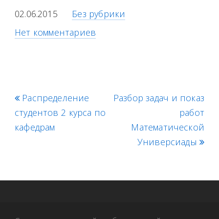
02.06.2015
Без рубрики
Нет комментариев
p
Распределение
Разбор задач и показ
n
студентов 2 курса по
r
e
работ
кафедрам
e
x
Математической
v
t
Универсиады
i
p
o
o
u
s
s
t
p
: