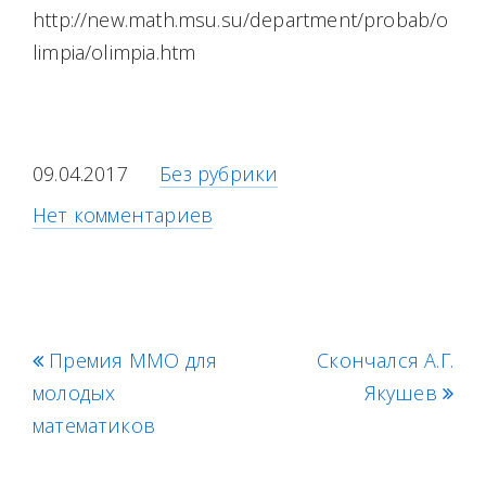
http://new.math.msu.su/department/probab/o
limpia/olimpia.htm
09.04.2017
Без рубрики
Нет комментариев
p
Премия ММО для
Скончался А.Г.
n
молодых
r
e
Якушев
математиков
e
x
v
t