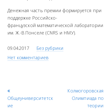
Денежная часть премии формируется при
поддержке Российско-
французской математической лаборатории
им. Ж.-В.Понселе (CNRS и НМУ).
09.04.2017
Без рубрики
Нет комментариев
p
Колмогоровская
n
Общеуниверситетск
r
e
Олимпиада по
ие
e
x
теории