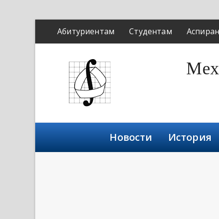
Абитуриентам
Студентам
Аспира
Мех
Новости
История