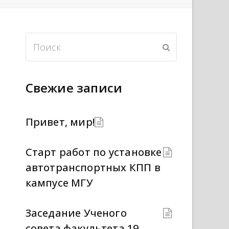
П
О
о
т
п
и
р
Свежие записи
с
а
в
к
и
т
Привет, мир!
ь
Старт работ по установке
автотранспортных КПП в
кампусе МГУ
Заседание Ученого
совета факультета 19