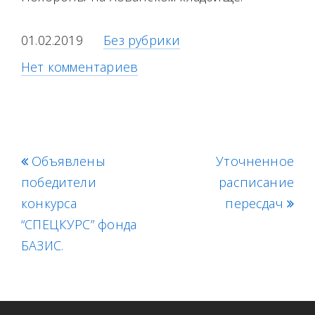
01.02.2019
Без рубрики
Нет комментариев
p
Объявлены
Уточненное
n
победители
r
расписание
e
конкурса
e
x
пересдач
“СПЕЦКУРС” фонда
v
t
БАЗИС.
i
p
o
o
u
s
s
t