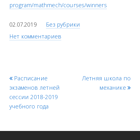
program/mathmech/courses/winners
02.07.2019
Без рубрики
Нет комментариев
p
Расписание
Летняя школа по
n
экзаменов летней
r
e
механике
сессии 2018-2019
e
x
учебного года
v
t
i
p
o
o
u
s