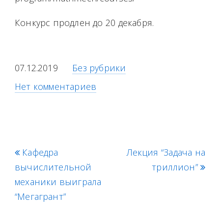
Конкурс продлен до 20 декабря.
07.12.2019
Без рубрики
Нет комментариев
p
Кафедра
Лекция “Задача на
n
вычислительной
r
e
триллион”
механики выиграла
e
x
“Мегагрант”
v
t
i
p